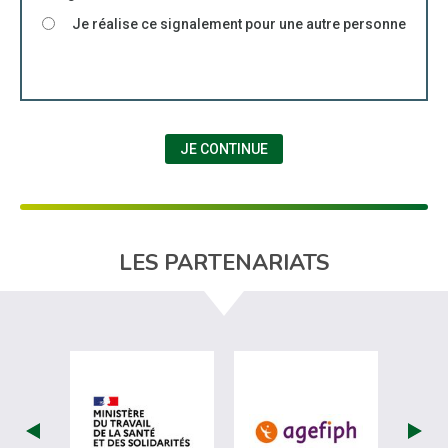
Je réalise ce signalement pour une autre personne
JE CONTINUE
LES PARTENARIATS
visiter les site de Ministère du travail (
visiter les si