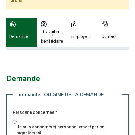
droits
.
Utilisez les flèches gauche et droite pour naviguer entre les étapes.
track_changes
account_circle
badge
fingerprint
Travailleur
Demande
/
Employeur
Contact
bénéficiaire
Demande
demande :
ORIGINE DE LA DEMANDE
Personne concernée
*
Je suis concerné(e) personnellement par ce
signalement