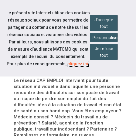
Aller à la navigation
Le présent site Internet utilise des cookies
Aller au contenu
J'accepte
réseaux sociaux pour vous permettre de
tout
partager du contenu de notre site sur les
réseaux sociaux et visionner des vidéos.
Personnaliser
Par ailleurs, nous utilisons des cookies
DÉPÔT D'UN NOUVEAU
Je refuse
de mesure d’audience MATOMO qui sont
FORMULAIRE SIGNALEMENT
tout
exempts de recueil du consentement.
MAINTIEN
Pour plus de renseignements,
cliquez ici
.
Le réseau CAP EMPLOI intervient pour toute
situation individuelle dans laquelle une personne
rencontre des difficultés sur son poste de travail
ou risque de perdre son emploi du fait des
difficultés liées à la situation de travail et son état
de santé ou son handicap. Vous êtes employeur ?
Médecin conseil ? Médecin du travail ou de
prévention ? Salarié, agent de la fonction
publique, travailleur indépendant ? Partenaire ?
Remplissez ce formulaire, nous vous