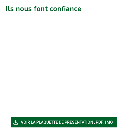
Ils nous font confiance
file_download
(NOUVELLE FENÊT
VOIR LA PLAQUETTE DE PRÉSENTATION
,
PDF, 1MO