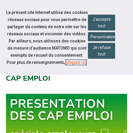
Aller à la navigation
Le présent site Internet utilise des cookies
Aller au contenu
J'accepte
réseaux sociaux pour vous permettre de
tout
partager du contenu de notre site sur les
réseaux sociaux et visionner des vidéos.
Personnaliser
Par ailleurs, nous utilisons des cookies
Je refuse
Qui sommes-nous ?
de mesure d’audience MATOMO qui sont
tout
exempts de recueil du consentement.
VOUS ÊTES UN EMPLOYEUR ?
Pour plus de renseignements,
cliquez ici
.
DÉCOUVREZ LES MISSIONS DES
CAP EMPLOI